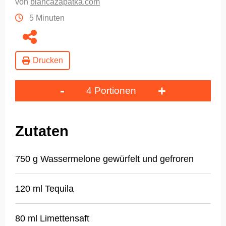
von
biancazapatka.com
5 Minuten
Drucken
-
+
4 Portionen
Zutaten
750 g Wassermelone gewürfelt und gefroren
120 ml Tequila
80 ml Limettensaft