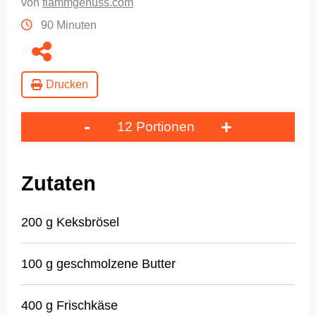
von
flammgenuss.com
90 Minuten
Drucken
-
+
12 Portionen
Zutaten
200 g Keksbrösel
100 g geschmolzene Butter
400 g Frischkäse