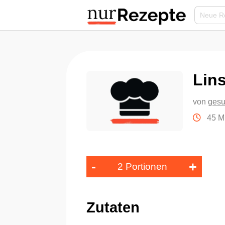
Lin
von
gesu
45 M
-
+
2 Portionen
Zutaten