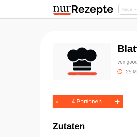
Bla
von
goo
25 M
-
+
4 Portionen
Zutaten