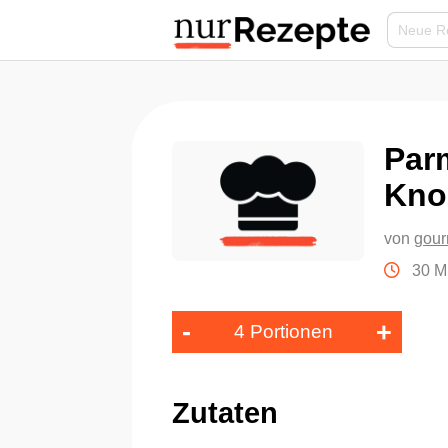
Par
Kno
von
gour
30 M
-
+
4 Portionen
Zutaten