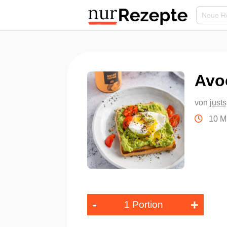
Avo
von
just
10 M
-
+
1 Portion