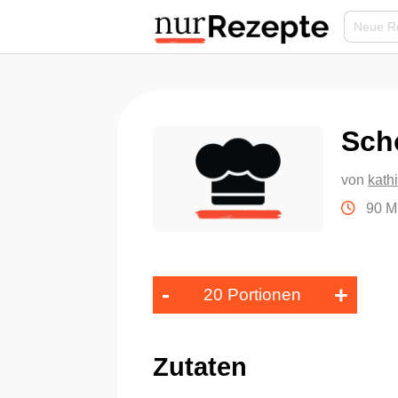
Sch
von
kath
90 M
-
+
20 Portionen
Zutaten