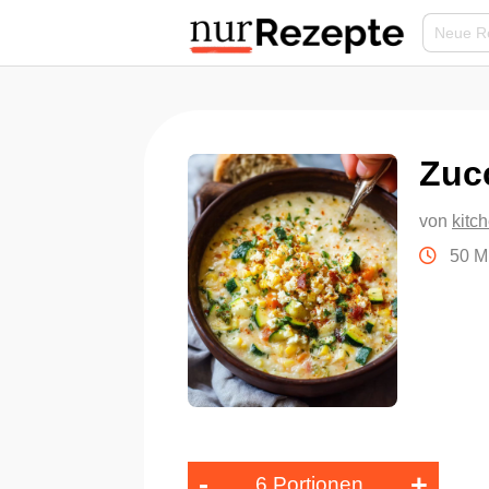
Zuc
von
kit
50 M
-
+
6 Portionen