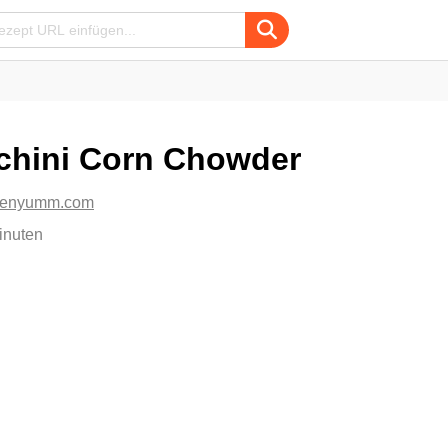
chini Corn Chowder
chenyumm.com
inuten