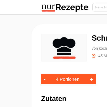
Sch
von
koch
45 M
-
+
4 Portionen
Zutaten