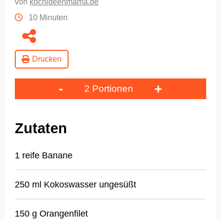
von
kochideenmama.de
10 Minuten
Drucken
-
+
2 Portionen
Zutaten
1 reife Banane
250 ml Kokoswasser ungesüßt
150 g Orangenfilet