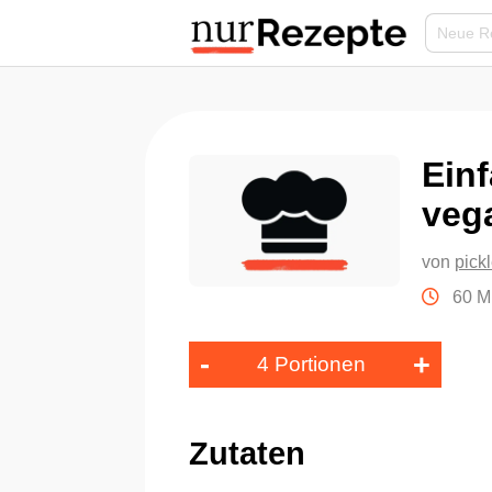
Einf
veg
von
pick
60 M
-
+
4 Portionen
Zutaten