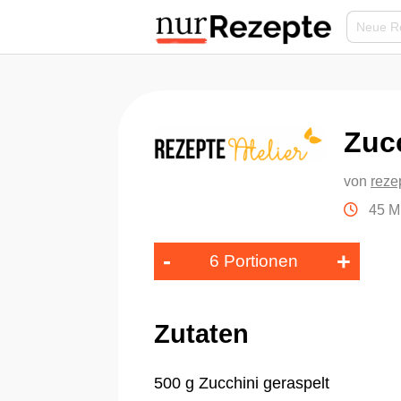
Zucc
von
reze
45 M
-
+
6 Portionen
Zutaten
500 g Zucchini geraspelt