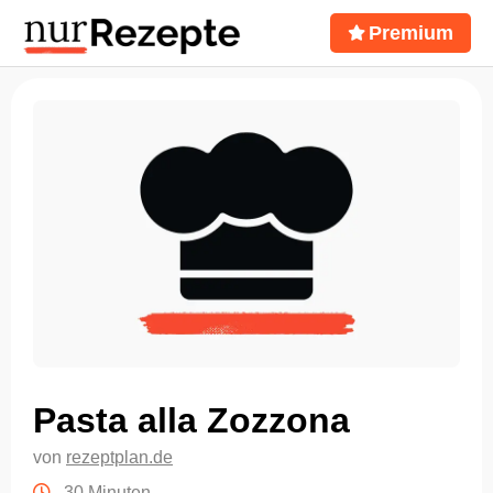
Premium
Pasta alla Zozzona
von
rezeptplan.de
30 Minuten