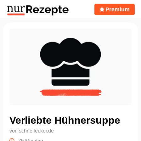
Premium
Verliebte Hühnersuppe
von
schnellecker.de
75 Minuten