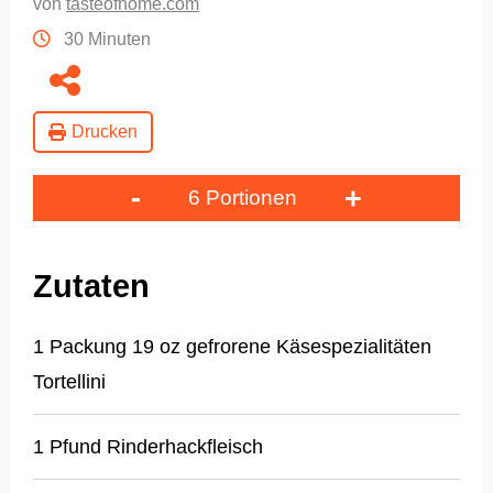
von
tasteofhome.com
30 Minuten
Drucken
-
+
6 Portionen
Zutaten
1 Packung 19 oz gefrorene Käsespezialitäten
Tortellini
1 Pfund Rinderhackfleisch