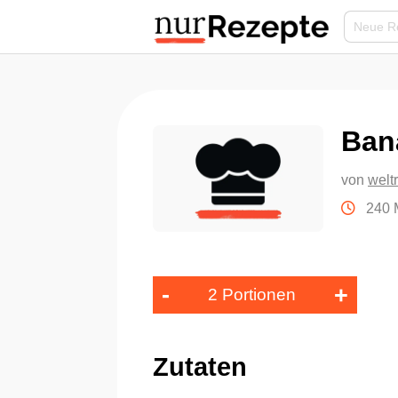
Ban
von
welt
240 
-
+
2 Portionen
Zutaten