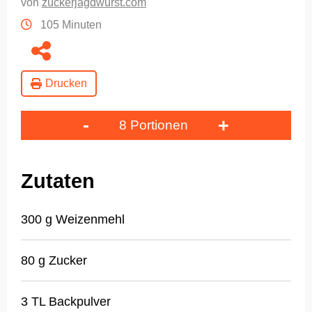
von
zuckerjagdwurst.com
105 Minuten
Drucken
-
+
8 Portionen
Zutaten
300 g Weizenmehl
80 g Zucker
3 TL Backpulver